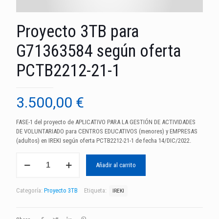
Proyecto 3TB para
G71363584 según oferta
PCTB2212-21-1
3.500,00
€
FASE-1 del proyecto de APLICATIVO PARA LA GESTIÓN DE ACTIVIDADES
DE VOLUNTARIADO para CENTROS EDUCATIVOS (menores) y EMPRESAS
(adultos) en IREKI según oferta PCTB2212-21-1 de fecha 14/DIC/2022.
Proyecto
Añadir al carrito
3TB
para
G71363584
Categoría:
Proyecto 3TB
Etiqueta:
IREKI
según
oferta
PCTB2212-