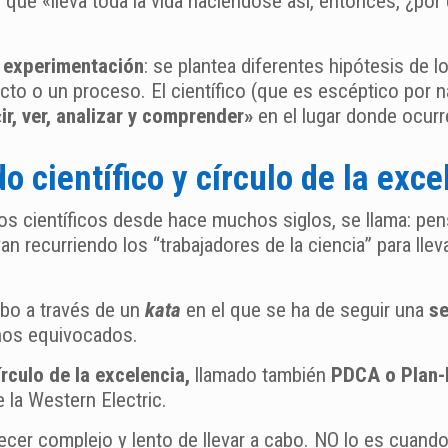
que «lleva toda la vida haciéndose así, entonces, ¿po
a experimentación
: se plantea diferentes hipótesis de 
o o un proceso. El científico (que es escéptico por nat
«ir, ver, analizar y comprender»
en el lugar donde ocurr
o científico y círculo de la exce
los científicos desde hace muchos siglos, se llama: pe
levan recurriendo los “trabajadores de la ciencia” para l
abo a través de un
kata
en el que se ha de seguir una
se
nos equivocados.
írculo de la excelencia,
llamado también
PDCA o Plan-
 la Western Electric.
er complejo y lento de llevar a cabo. NO lo es cuando s