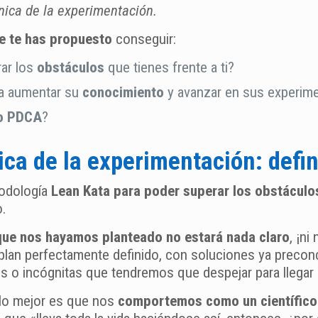
nica de la experimentación.
ue te has propuesto
conseguir:
rar los
obstáculos
que tienes frente a ti?
ra aumentar su
conocimiento
y avanzar en sus experim
 o PDCA
?
ica de la experimentación: defin
todología
Lean Kata para poder superar los obstáculo
o.
 que nos hayamos planteado no estará nada claro
, ¡n
 plan perfectamente definido, con soluciones ya precon
 o incógnitas que tendremos que despejar para llegar
 lo mejor es que nos
comportemos como un científico