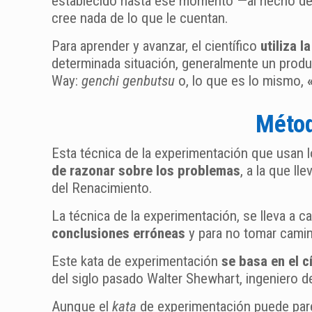
establecido hasta ese momento —al hecho de 
cree nada de lo que le cuentan.
Para aprender y avanzar, el científico
utiliza l
determinada situación, generalmente un product
Way:
genchi genbutsu
o, lo que es lo mismo,
Métod
Esta técnica de la experimentación que usan 
de razonar sobre los problemas
, a la que l
del Renacimiento.
La técnica de la experimentación, se lleva a c
conclusiones erróneas
y para no tomar cami
Este kata de experimentación
se basa en el
c
del siglo pasado Walter Shewhart, ingeniero de
Aunque el
kata
de experimentación puede parec