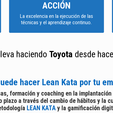
ACCIÓN
La excelencia en la ejecución de las
técnicas y el aprendizaje continuo.
lleva haciendo
Toyota
desde hace
uede hacer Lean Kata por tu e
as, formación y coaching en la implantación 
 plazo a través del cambio de hábitos y la cul
todología
LEAN KATA
y la gamificación digit