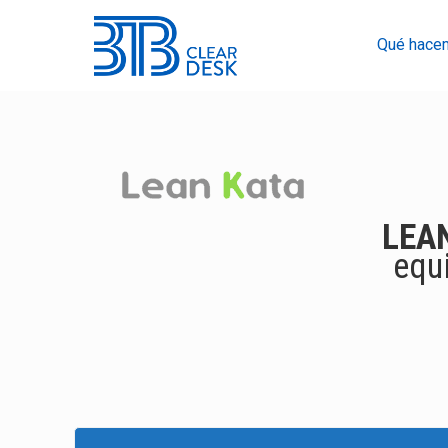
Qué hace
LEA
equ