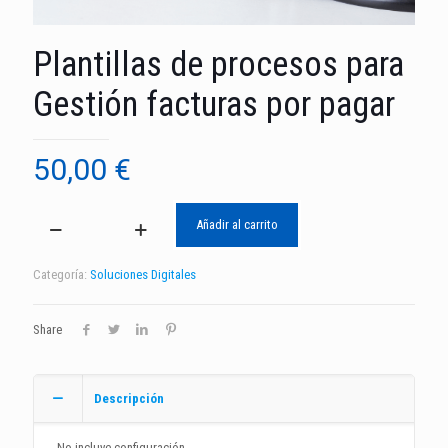
Plantillas de procesos para
Gestión facturas por pagar
50,00
€
Añadir al carrito
Plantillas
de
procesos
Categoría:
Soluciones Digitales
para
Gestión
facturas
Share
por
pagar
cantidad
Descripción
No incluye configuración