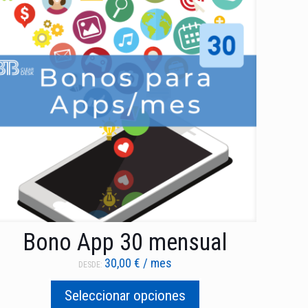
Bono App 30 mensual
30,00
€
/ mes
DESDE:
Seleccionar opciones