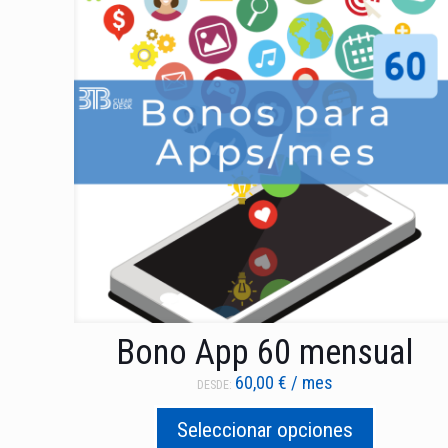
Bono App 60 mensual
60,00
€
/ mes
DESDE:
Seleccionar opciones