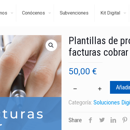
mos
Conócenos
Subvenciones
Kit Digital
Plantillas de p
facturas cobrar
50,00
€
Añadir
Plantillas
de
Categoría:
Soluciones Digi
procesos
para
Gestión
Share
facturas