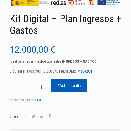
Kit Digital – Plan Ingresos +
Gastos
12.000,00
€
Ideal para repartir esfuerzos entre
INGRESOS y GASTOS
Siguientes años (SUITE GLOBAL PREMIUM):
4.000,00€
Añadir al carrito
Kit
Digital
-
Categoría:
Kit Digital
Plan
Ingresos
+
Share
Gastos
cantidad