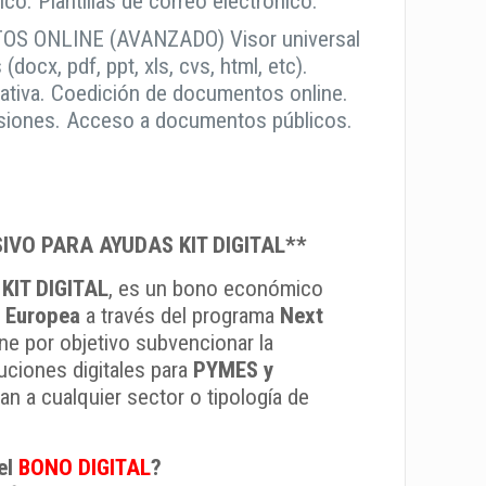
ico. Plantillas de correo electrónico.
S ONLINE (AVANZADO) Visor universal
docx, pdf, ppt, xls, cvs, html, etc).
rativa. Coedición de documentos online.
ersiones. Acceso a documentos públicos.
VO PARA AYUDAS KIT DIGITAL**
s
KIT DIGITAL
, es un bono económico
 Europea
a través del programa
Next
ene por objetivo subvencionar la
uciones digitales para
PYMES y
n a cualquier sector o tipología de
el
BONO DIGITAL
?