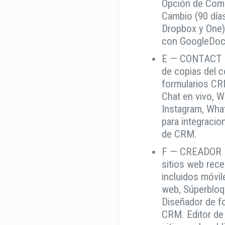
Opción de Compa
Cambio (90 días
Dropbox y One),
con GoogleDocs
E — CONTACT 
de copias del c
formularios CRM
Chat en vivo, W
Instagram, What
para integracio
de CRM.
F — CREADOR 
sitios web rece
incluidos móvil
web, Súperbloq
Diseñador de f
CRM. Editor de