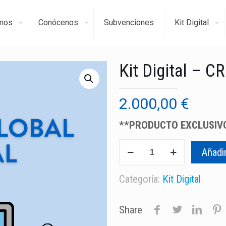
mos
Conócenos
Subvenciones
Kit Digital
Kit Digital – C
2.000,00
€
**PRODUCTO EXCLUSIVO
Kit
Añadir
Digital
-
Categoría:
Kit Digital
CRM
Suite
Global
Share
Esencial