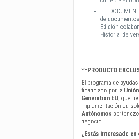
correo electrón
I — DOCUMENTO
de documentos (
Edición colabo
Historial de v
**PRODUCTO EXCLUSI
El programa de ayuda
financiado por la
Unión
Generation EU
, que ti
implementación de sol
Autónomos
pertenezca
negocio.
¿Estás interesado en 