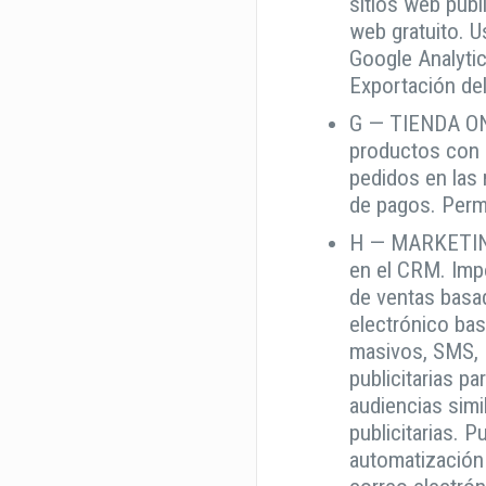
sitios web publ
web gratuito. U
Google Analyti
Exportación del
G — TIENDA ON
productos con S
pedidos en las
de pagos. Perm
H — MARKETING
en el CRM. Imp
de ventas basa
electrónico ba
masivos, SMS, R
publicitarias 
audiencias simi
publicitarias. 
automatización 