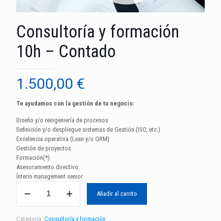
Consultoría y formación
10h – Contado
1.500,00
€
Te ayudamos con la gestión de tu negocio:
Diseño y/o reingeniería de procesos
Definición y/o despliegue sistemas de Gestión (ISO, etc.)
Excelencia operativa (Lean y/o QRM)
Gestión de proyectos
Formación(*)
Asesoramiento directivo
Ínterin management senior
Consultoría
Añadir al carrito
y
formación
10h
Categoría:
Consultoría y formación