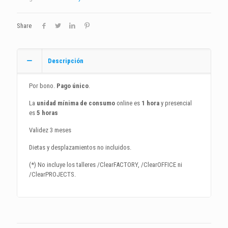
-
Contado
cantidad
Share
Descripción
Por bono.
Pago único
.
La
unidad mínima de consumo
online es
1 hora
y presencial
es
5 horas
Validez 3 meses
Dietas y desplazamientos no incluidos.
(*) No incluye los talleres /ClearFACTORY, /ClearOFFICE ni
/ClearPROJECTS.