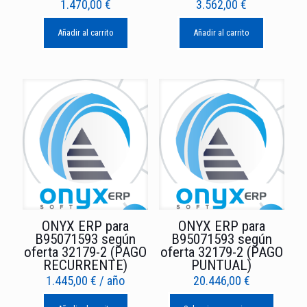
1.470,00
€
3.562,00
€
Añadir al carrito
Añadir al carrito
ONYX ERP para
ONYX ERP para
B95071593 según
B95071593 según
oferta 32179-2 (PAGO
oferta 32179-2 (PAGO
RECURRENTE)
PUNTUAL)
1.445,00
€
/ año
20.446,00
€